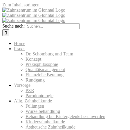
Zum Inhalt springen
Suche nach:
Home
Praxis
Dr. Schomburg und Team
Konzept
Praxisphilosophie
Qualitätsmanagement
Finanzielle Beratung
Rundgang
Vorsorge
PZR
Parodontologie
Allg. Zahnheilkunde
Füllungen
Wurzelbehandlung
Behandlung bei Kiefergelenksbeschwerden
Kinderzahnheilkunde
Ästhetische Zahnheilkunde