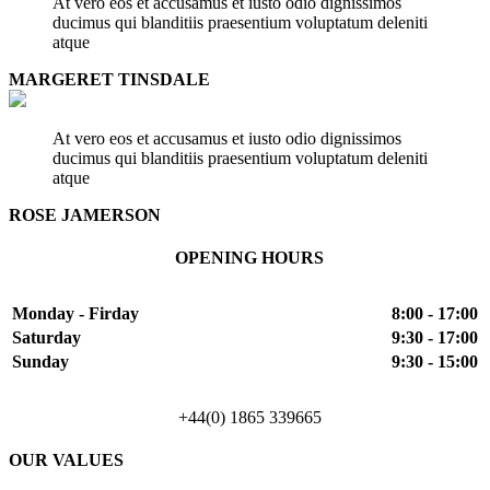
At vero eos et accusamus et iusto odio dignissimos
ducimus qui blanditiis praesentium voluptatum deleniti
atque
MARGERET TINSDALE
At vero eos et accusamus et iusto odio dignissimos
ducimus qui blanditiis praesentium voluptatum deleniti
atque
ROSE JAMERSON
OPENING HOURS
Monday - Firday
8:00 - 17:00
Saturday
9:30 - 17:00
Sunday
9:30 - 15:00
+44(0) 1865 339665
OUR VALUES